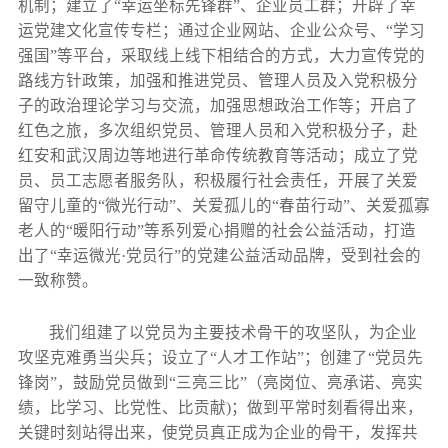
机制；建立了“幸运坐标先锋群”、企业员工群；开辟了幸
运党建文化宣传专栏；通过企业网站、企业公众号、“学习
强国”等平台，采取线上线下相结合的方式，大力宣传党的
路线方针政策，加强和推进党员、管理人员及入党积极分
子的政治理论学习与交流，加强思想政治工作等；开启了
红色之旅，多次组织党员、管理人员和入党积极分子，赴
红安和武汉周边等地进行革命传统教育等活动；成立了党
员、员工志愿者服务队，积极履行社会责任，开展了关爱
留守儿童的“微光行动”、关爱孤儿的“春苗行动”、关爱孤寡
老人的“暖阳行动”等系列爱心捐赠的社会公益活动，打造
出了“幸运微光·党员行”的党建公益活动品牌，受到社会的
一致称赞。
我们组建了以党员为主要技术骨干的攻坚队，为企业
攻坚克难勇当尖兵；设立了“人才工作站”；创建了“党员先
锋岗”，鼓励党员做到“三亮三比”（亮岗位、亮承诺、亮实
绩，比学习、比党性、比贡献)；做到平常时刻看得出来，
关键时刻站得出来，使党员真正成为企业的骨干，发挥共