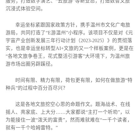
服务；打造数字演艺、“云旅游”等新业态，打造数智文旅
沉浸式体验空间。
幸运坐标紧跟国家政策方针，携手温州市文化广电旅
游局，共同打造了“E游温州”小程序。该项目不仅是对《元
宇宙产业创新发展三年行动计划（2023-2025）》的贯彻落
实，也是幸运坐标转型AI+文旅的又一个样板案例，更是在
“各地文旅争卷王，花式整活引游客”大环境下，为温州旅
游市场出圈另辟蹊径。
时间有限、精力有限，荷包更有限，如何在做旅游“特
种兵”的过程中百分百尽兴？
这是各地文旅挖空心思的命题作文。题海战术、在线
摇人、亮家底、上大分……大家都说“主打一个听劝”，以
为能接住一波“泼天的富贵”，然而难就难在“一千个读者，
就有一千个哈姆雷特。”