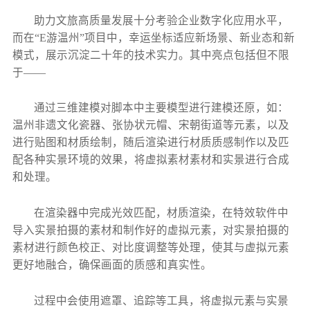
助力文旅高质量发展十分考验企业数字化应用水平，
而在“E游温州”项目中，幸运坐标适应新场景、新业态和新
模式，展示沉淀二十年的技术实力。其中亮点包括但不限
于——
通过三维建模对脚本中主要模型进行建模还原，如：
温州非遗文化瓷器、张协状元帽、宋朝街道等元素，以及
进行贴图和材质绘制，随后渲染进行材质质感制作以及匹
配各种实景环境的效果，将虚拟素材素材和实景进行合成
和处理。
在渲染器中完成光效匹配，材质渲染，在特效软件中
导入实景拍摄的素材和制作好的虚拟元素，对实景拍摄的
素材进行颜色校正、对比度调整等处理，使其与虚拟元素
更好地融合，确保画面的质感和真实性。
过程中会使用遮罩、追踪等工具，将虚拟元素与实景