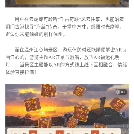
用户在云端即可聆听“千古奇联”风云往事，也能沿着
朔门古港找寻“海丝”传奇。于掌中方寸，感悟时光摩挲，
邂逅你未能触碰的别样温州。
而在温州江心屿景区，游玩休憩时还能顺便解密AR诗
画江心屿，游览主题AR江景与游船，放飞AR福运孔明
灯……当景区主题能以AR的方式线上线下互相融合，情绪
体验直接拉满！